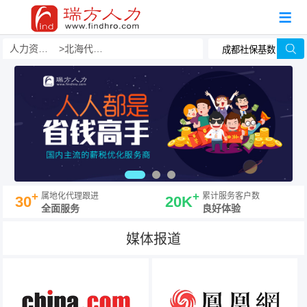
人力资源事务外包
北海代发工资
+
+
属地化代理跟进
累计服务客户数
30
20K
全面服务
良好体验
媒体报道