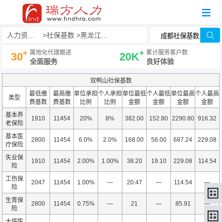
人力资源事务外包
社保基数
黑龙江社保基数
+
+
属地化代理跟进
累计服务客户数
30
20K
全面服务
良好体验
双鸭山社保基数
最低缴
最高缴
单位承担
个人承担
单位最低
个人最低
单位最高
个人最高
类型
费基数
费基数
比例
比例
金额
金额
金额
金额
基本养
1910
11454
20%
8%
382.00
152.80
2290.80
916.32
老保险
基本医
2800
11454
6.0%
2.0%
168.00
56.00
687.24
229.08
疗保险
失业保
1910
11454
2.00%
1.00%
38.20
19.10
229.08
114.54
险
工伤保
2047
11454
1.00%
—
20.47
—
114.54
—
险
生育保
2800
11454
0.75%
—
21
—
85.91
—
险
大病医