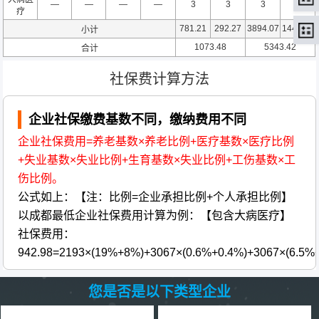
—
—
—
—
3
3
3
3
疗
781.21
292.27
3894.07
1449.35
小计
1073.48
5343.42
合计
社保费计算方法
企业社保缴费基数不同，缴纳费用不同
企业社保费用=养老基数×养老比例+医疗基数×医疗比例
+失业基数×失业比例+生育基数×失业比例+工伤基数×工
伤比例。
公式如上：【注：比例=企业承担比例+个人承担比例】
以成都最低企业社保费用计算为例：【包含大病医疗】
社保费用：
942.98=2193×(19%+8%)+3067×(0.6%+0.4%)+3067×(6.5%
您是否是以下类型企业