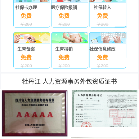
社保卡办理
医疗保险报销
社保转入
免费
免费
免费
￥200
￥200
￥200
生育备案
生育报销
社保信息修改
免费
免费
免费
￥200
￥200
￥200
牡丹江 人力资源事务外包资质证书