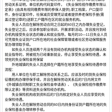
劳动关系证明，单位机构代码复印件，《失业保险视作缴费年限认
定表》(由具有视同缴费年限的参保人提供),职工档案，户口复印
件，身份证复印件，社保减员受理凭证或者提供养老保险手册(需
盖过登记章的)送职工户籍所在区的就业服务机构。
失业人员应在解除劳动合同之日起的60日之内办理失业登记，
失业登记之后，应该参加职业培训，开展求职活动。并且按月到经
办机构接受失业状态的确认和就业指导。每月的10—11日失业人员
可凭借失业证到户口所在地的社会保障管理或者社区劳动保障服务
室办理领取手续。
如失业人员连续两个月没有到经办机构接受失业状态的确认和
就业指导的，将被视为已经重新就业，停止享受失业保险待遇，未
领完的失业保险金将保留
外地城镇的失业人员选择在户籍所在地享受失业保险待遇申领
流程：
用人单位在与职工解除劳动关系之后。应该及时的到失业保险
征缴机构办理停保手续，并且在解除劳动关系后的7日内将文件
《外城镇合同制职工失业保险金申请表》、《失业保险视作缴费年
限认定表》等资料送失业保险经办机构。
失业保险机构收到资料后的7日内核定好失业人员应享受的失
业保险待遇。
失业人员在解除劳动合同的60日内持身份证到户籍所在地的失
业保险基金办理转移手续。