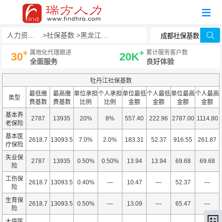
人力资源事务外包
社保基数
黑龙江社保基数
+
+
属地化代理跟进
累计服务客户数
30
20K
全面服务
良好体验
牡丹江社保基数
最低缴
最高缴
单位承担
个人承担
单位最低
个人最低
单位最高
个人最高
类型
费基数
费基数
比例
比例
金额
金额
金额
金额
基本养
2787
13935
20%
8%
557.40
222.96
2787.00
1114.80
老保险
基本医
2618.7
13093.5
7.0%
2.0%
183.31
52.37
916.55
261.87
疗保险
失业保
2787
13935
0.50%
0.50%
13.94
13.94
69.68
69.68
险
工伤保
2618.7
13093.5
0.40%
—
10.47
—
52.37
—
险
生育保
2618.7
13093.5
0.50%
—
13.09
—
65.47
—
险
大病医