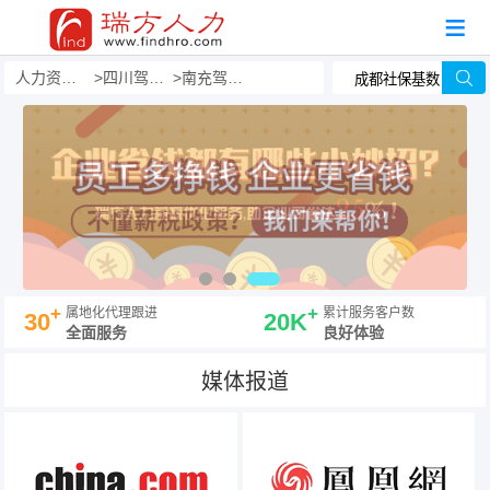
人力资源事务外包
四川驾驶员外包
南充驾驶员外包
+
+
属地化代理跟进
累计服务客户数
30
20K
全面服务
良好体验
媒体报道