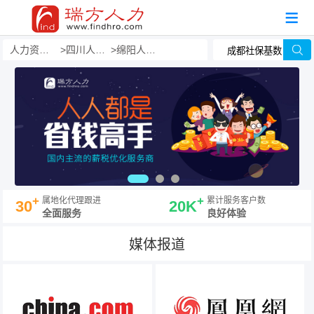
人力资源事务外包
四川人力外包
绵阳人力外包
+
+
属地化代理跟进
累计服务客户数
30
20K
全面服务
良好体验
媒体报道