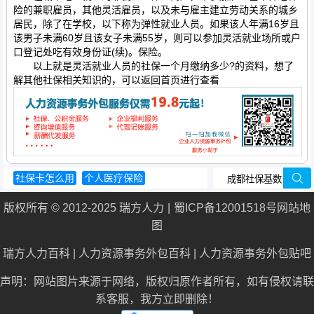
险的兼职雇员，其他灵活雇员，以及未与雇主建立劳动关系的城乡
居民，除了在学校，以下称为弹性就业人员。如果该人年满16岁且
该男子未满60岁且该女子未满55岁，则可以参加灵活就业场所或户
口登记处吃有效身份证(续)。保险。
以上就是灵活就业人员的社保一个月缴纳多少?的资料，想了
解其他社保相关知识的，可以返回首页进行查看
社保卡怎么用
个人医疗保险
厦门社会保障卡查询
失业了怎么办
版权所有 © 2012-2025 瑞方人力
蜀ICP备12001518号
网站地
退休职工医疗保险
图
瑞方人力百科
|
人力资源事务外包百科
|
人力资源事务外包贴吧
声明：网站图片来源于网络，版权归原作者所有，如有侵权请联
系客服，我方立即删除！