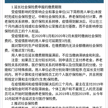
1.延长社会保险费申报的缴费期限
受疫情影响的受影响企业和事业单位(以下简称用人单位)未按
时完成社会保险登记，中断社会保险关系，养老保险给付计算，养
老保险关系转移，医疗保险关系转移，疫情得到解决后，可以在三
个月内通过在线或社会保障办公室推迟支付基数，而不会影响参加
保险的员工的个人权益。
受疫情影响，在2020年1月和2020年2月未按时缴纳社会保险
费的，受疫情影响的用人单位可延期至3月底;
面对暂时的生产经营困难，在缴费期内无法全额缴纳社会保险
费，可推迟至7月底。
用人单位在延长缴费期限届满前，不应当缴纳滞纳金和利息。
注意：如果员工支付较长时间，则申请员工支付养老金，养老
保险关系的转移，医疗保险关系的转移等以及住院雇员的分娩，分
娩和门诊特殊疾病，用人单位必须分别处理付款程序;在延长支付期
间内，将不计算和支付被保险员工的个人医疗保险帐户，并且将按
照规定计算和支付医疗(生育)保险费。
在疫情期间和疫情得到解决后的三个月内，雇主在支付2019年
社会保险金时将不收取滞纳金。个体工商户和不雇用工人的灵活雇
员可从开始时就缴纳养老保险金。从2019年1月到2019年，从今年
10月起将不会延迟支付医疗保险费。
2.推迟社会保险费