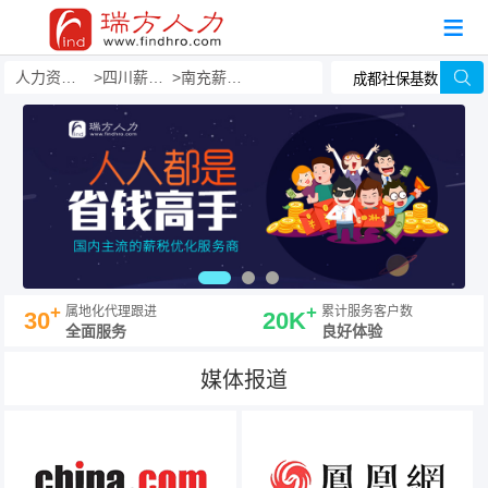
人力资源事务外包
四川薪酬福利外包
南充薪酬福利外包
+
+
属地化代理跟进
累计服务客户数
30
20K
全面服务
良好体验
媒体报道